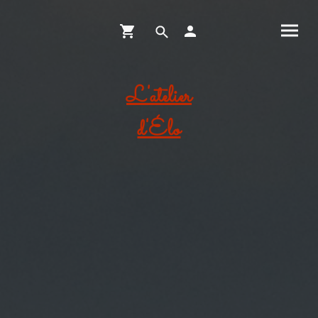
L'atelier
d'Élo