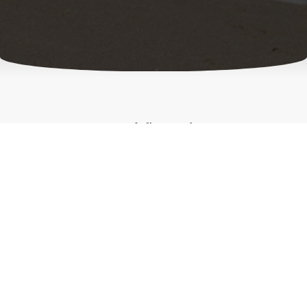
Nom de l'entreprise
L'atelier d'Élo
Siège social
11 hameau de St pierre 83340 Le Luc
Coordonnées
06.62.81.52.75